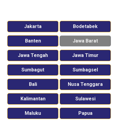
Jakarta
Bodetabek
Banten
Jawa Barat
Jawa Tengah
Jawa Timur
Sumbagut
Sumbagsel
Bali
Nusa Tenggara
Kalimantan
Sulawesi
Maluku
Papua